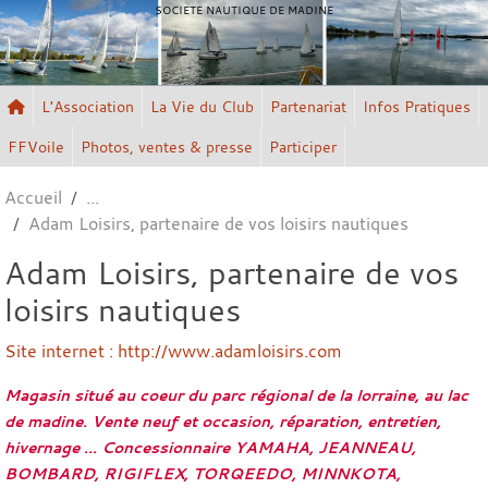
Panneau de gestion des cookies
SOCIETE NAUTIQUE DE MADINE
L'Association
La Vie du Club
Partenariat
Infos Pratiques
FFVoile
Photos, ventes & presse
Participer
Accueil
Adam Loisirs, partenaire de vos loisirs nautiques
Adam Loisirs, partenaire de vos
loisirs nautiques
Site internet : http://www.adamloisirs.com
Magasin situé au coeur du parc régional de la lorraine, au lac
de madine. Vente neuf et occasion, réparation, entretien,
hivernage ... Concessionnaire YAMAHA, JEANNEAU,
BOMBARD, RIGIFLEX, TORQEEDO, MINNKOTA,