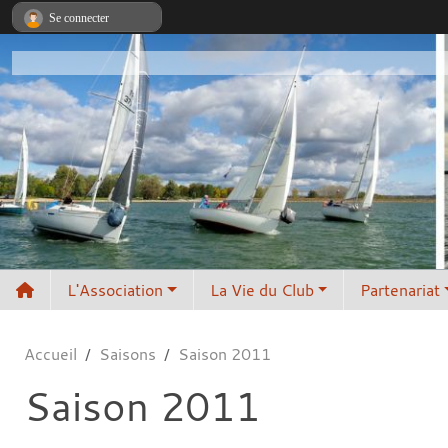
Panneau de gestion des cookies
Se connecter
L'Association
La Vie du Club
Partenariat
Accueil
Saisons
Saison 2011
Saison 2011