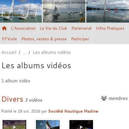
Panneau de gestion des cookies
SOCIETE NAUTIQUE DE MADINE
L'Association
La Vie du Club
Partenariat
Infos Pratiques
FFVoile
Photos, ventes & presse
Participer
Accueil
Les albums vidéos
Les albums vidéos
1 album vidéo
Divers
membres
3 vidéos
Publié le
18 oct. 2016
par
Société Nautique Madine