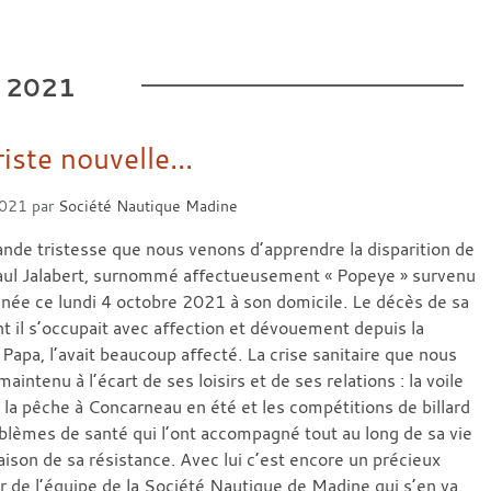
2021
iste nouvelle...
2021
par
Société Nautique Madine
ande tristesse que nous venons d’apprendre la disparition de
aul Jalabert, surnommé affectueusement « Popeye » survenu
ée ce lundi 4 octobre 2021 à son domicile. Le décès de sa
 il s’occupait avec affection et dévouement depuis la
 Papa, l’avait beaucoup affecté. La crise sanitaire que nous
maintenu à l’écart de ses loisirs et de ses relations : la voile
 la pêche à Concarneau en été et les compétitions de billard
oblèmes de santé qui l’ont accompagné tout au long de sa vie
 raison de sa résistance. Avec lui c’est encore un précieux
de l’équipe de la Société Nautique de Madine qui s’en va.