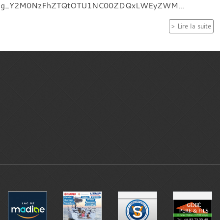
ting_Y2M0NzFhZTQtOTU1NC00ZDQxLWEyZWM...
Lire la suite