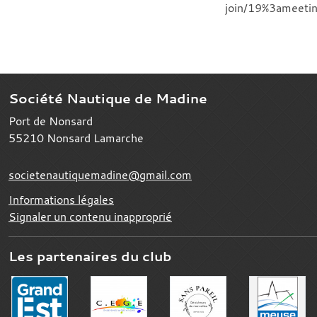
join/19%3amee
Société Nautique de Madine
Port de Nonsard
55210
Nonsard Lamarche
societenautiquemadine@gmail.com
Informations légales
Signaler un contenu inapproprié
Les partenaires du club