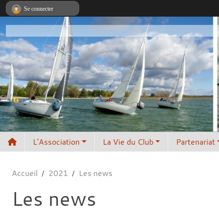
Panneau de gestion des cookies
Se connecter
L'Association
La Vie du Club
Partenariat
Accueil
2021
Les news
Les news