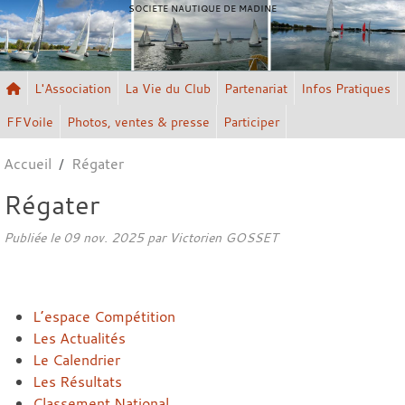
Panneau de gestion des cookies
SOCIETE NAUTIQUE DE MADINE
L'Association
La Vie du Club
Partenariat
Infos Pratiques
FFVoile
Photos, ventes & presse
Participer
Accueil
Régater
Régater
Publiée le
09 nov. 2025
par
Victorien GOSSET
L’espace Compétition
Les Actualités
Le Calendrier
Les Résultats
Classement National