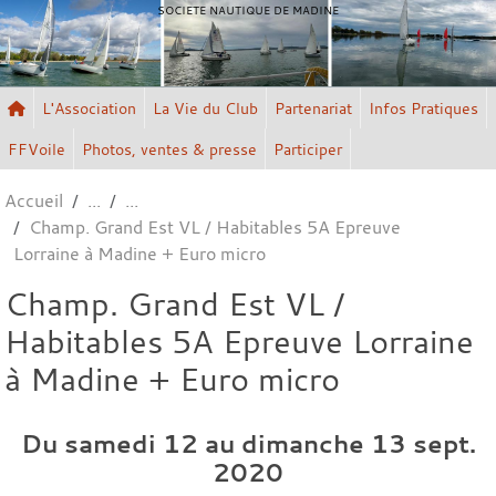
Panneau de gestion des cookies
SOCIETE NAUTIQUE DE MADINE
L'Association
La Vie du Club
Partenariat
Infos Pratiques
FFVoile
Photos, ventes & presse
Participer
Accueil
Champ. Grand Est VL / Habitables 5A Epreuve
Lorraine à Madine + Euro micro
Champ. Grand Est VL /
Habitables 5A Epreuve Lorraine
à Madine + Euro micro
Du
samedi
12
au
dimanche
13
sept.
2020