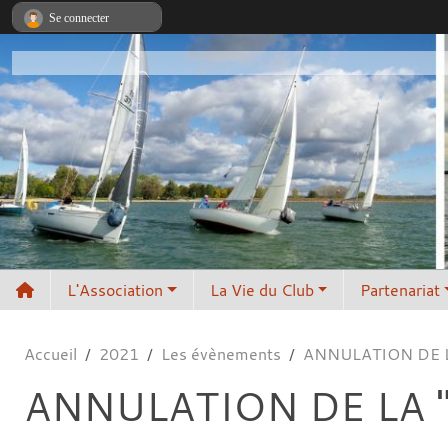
Panneau de gestion des cookies
Se connecter
L'Association
La Vie du Club
Partenariat
Accueil
2021
Les évènements
ANNULATION DE LA 
ANNULATION DE LA "B