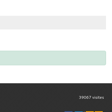
39067
visites