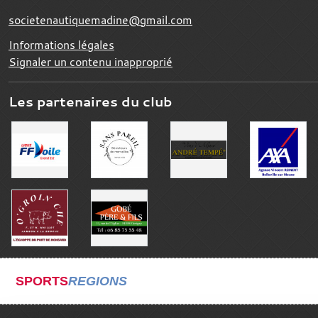
societenautiquemadine@gmail.com
Informations légales
Signaler un contenu inapproprié
Les partenaires du club
SPORTS
REGIONS