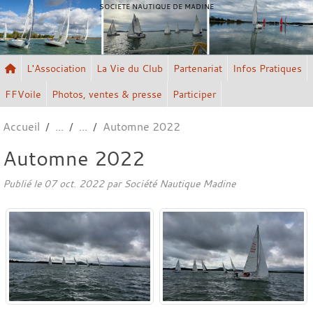
Panneau de gestion des cookies
SOCIETE NAUTIQUE DE MADINE
L'Association
La Vie du Club
Partenariat
Infos Pratiques
FFVoile
Photos, ventes & presse
Participer
Accueil
Automne 2022
Automne 2022
Publié le
07 oct. 2022
par
Société Nautique Madine