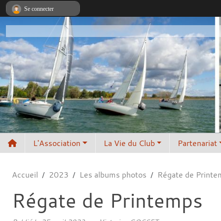
Panneau de gestion des cookies
Se connecter
L'Association
La Vie du Club
Partenariat
Accueil
2023
Les albums photos
Régate de Printe
Régate de Printemps