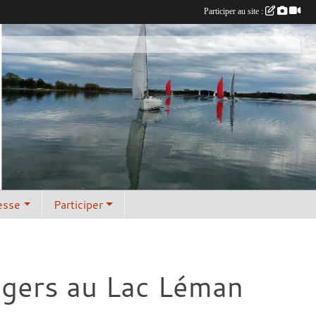
Participer au site :
esse
Participer
égers au Lac Léman