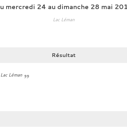
u
mercredi
24
au
dimanche
28
mai
20
Lac Léman
Résultat
u Lac Léman