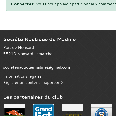
Connectez-vous
pour pouvoir participer aux comment
Société Nautique de Madine
Port de Nonsard
55210
Nonsard Lamarche
societenautiquemadine@gmail.com
Informations légales
Signaler un contenu inapproprié
Les partenaires du club