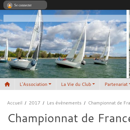
Panneau de gestion des cookies
Se connecter
L'Association
La Vie du Club
Partenariat
Accueil
2017
Les évènements
Championnat de Fra
Championnat de France