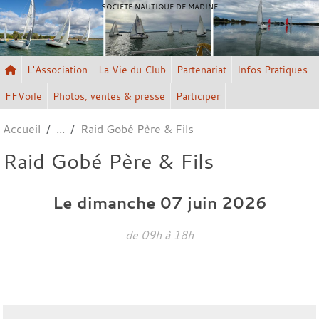
SOCIETE NAUTIQUE DE MADINE
L'Association
La Vie du Club
Partenariat
Infos Pratiques
FFVoile
Photos, ventes & presse
Participer
Accueil
Raid Gobé Père & Fils
Raid Gobé Père & Fils
Le
dimanche
07
juin
2026
de 09h à 18h