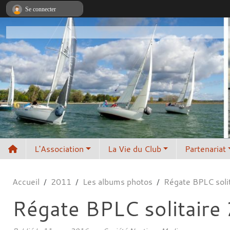
Panneau de gestion des cookies
Se connecter
L'Association
La Vie du Club
Partenariat
Accueil
2011
Les albums photos
Régate BPLC soli
Régate BPLC solitaire